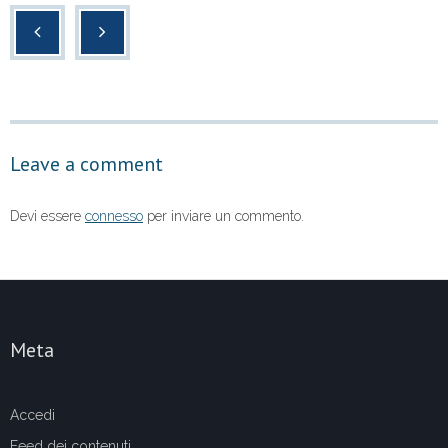
c
tt
at
n
e
er
s
di
b
A
vi
o
p
di
o
p
Leave a comment
k
Devi essere
connesso
per inviare un commento.
Meta
Accedi
Feed dei contenuti