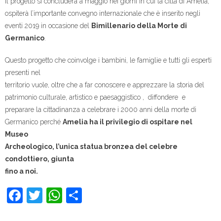
Il progetto si concluderà a maggio nei giorni in cui la città di Amelia,
ospiterà l’importante convegno internazionale che è inserito negli
eventi 2019 in occasione del
Bimillenario della Morte di
Germanico
.
Questo progetto che coinvolge i bambini, le famiglie e tutti gli esperti
presenti nel
territorio vuole, oltre che a far conoscere e apprezzare la storia del
patrimonio culturale, artistico e paesaggistico , diffondere e
preparare la cittadinanza a celebrare i 2000 anni della morte di
Germanico perché
Amelia ha il privilegio di ospitare nel
Museo
Archeologico, l’unica statua bronzea del celebre
condottiero, giunta
fino a noi.
F
T
W
C
a
wi
h
o