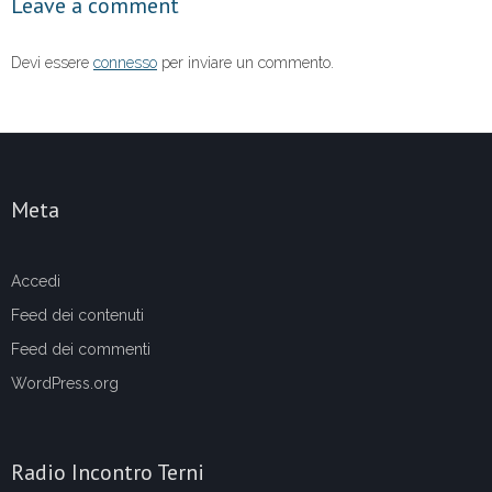
Leave a comment
k
Devi essere
connesso
per inviare un commento.
Meta
Accedi
Feed dei contenuti
Feed dei commenti
WordPress.org
Radio Incontro Terni