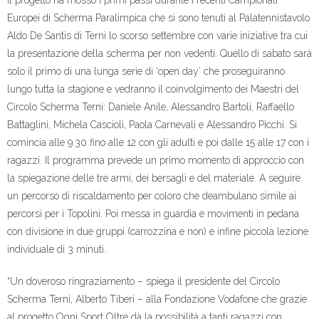
Il progetto ha mosso i primi passi durante i recenti Campionati
Europei di Scherma Paralimpica che si sono tenuti al Palatennistavolo
Aldo De Santis di Terni lo scorso settembre con varie iniziative tra cui
la presentazione della scherma per non vedenti. Quello di sabato sarà
solo il primo di una lunga serie di ‘open day’ che proseguiranno
lungo tutta la stagione e vedranno il coinvolgimento dei Maestri del
Circolo Scherma Terni: Daniele Anile, Alessandro Bartoli, Raffaello
Battaglini, Michela Cascioli, Paola Carnevali e Alessandro Picchi. Si
comincia alle 9.30 fino alle 12 con gli adulti e poi dalle 15 alle 17 con i
ragazzi. Il programma prevede un primo momento di approccio con
la spiegazione delle tre armi, dei bersagli e del materiale. A seguire
un percorso di riscaldamento per coloro che deambulano simile ai
percorsi per i Topolini. Poi messa in guardia e movimenti in pedana
con divisione in due gruppi (carrozzina e non) e infine piccola lezione
individuale di 3 minuti.
“Un doveroso ringraziamento – spiega il presidente del Circolo
Scherma Terni, Alberto Tiberi – alla Fondazione Vodafone che grazie
al progetto Ogni Sport Oltre dà la possibilità a tanti ragazzi con