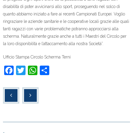
disabilità di poter avvicinarsi allo sport, proseguendo nel solco di
quanto abbiamo iniziato a fare ai recenti Campionati Europei. Voglio
ringraziare le aziende sanitarie e le cooperative locali grazie alle quali
tanti ragazzi con varie problematiche potranno approcciarsi alla
scherma. Naturalmente grazie anche a tutti i Maestri del Circolo per
la loro disponibilità e l’attaccamento alla nostra Società”.
Ufficio Stampa Circolo Scherma Terni
F
T
W
C
a
wi
h
o
c
tt
at
n
e
er
s
di
b
A
vi
o
p
di
o
p