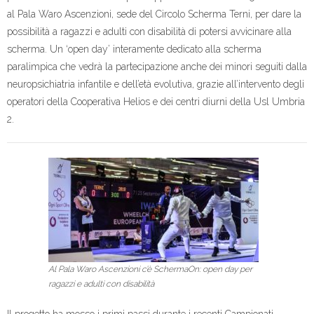
al Pala Waro Ascenzioni, sede del Circolo Scherma Terni, per dare la
possibilità a ragazzi e adulti con disabilità di potersi avvicinare alla
scherma. Un ‘open day’ interamente dedicato alla scherma
paralimpica che vedrà la partecipazione anche dei minori seguiti dalla
neuropsichiatria infantile e dell’età evolutiva, grazie all’intervento degli
operatori della Cooperativa Helios e dei centri diurni della Usl Umbria
2.
Al Pala Waro Ascenzioni c’è SchermaOn: open day per
ragazzi e adulti con disabilità