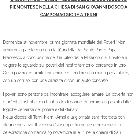
PIEMONTESE NELLA CHIESA DI SAN GIOVANNI BOSCO A
CAMPOMAGGIORE A TERNI
Domenica 19 novembre, prima giornata mondiale del Poveri “Non
amiamo a parole ma con i fatti”, indetta dal Santo Padre Papa
Francesco a conclusione del Giubileo della Misericordia, l’invito è a
volgere lo sguardo sui poveri del nostro territorio, cercando in loro
Gesù povero ed umile che chiede di tendere una mano per aiutarlo,
con un sorriso, con una carezza o con un aiuto concreto.
I poveri sono persone da incontrare, accogliere, amare. La povertà non
è un’entità astratta, ma ha il volto di donne, di uomini calpestati dalle
logiche perverse del potere e del denaro.
Nella diocesi di Terni-Narni-Amelia la giornata sarà ricordata con
alcune iniziative. Il vescovo Giuseppe Piemontese presiederà la
celebrazione domenica 19 novembre alle 11 nella chiesa di San