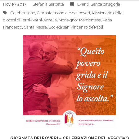
Nov 19, 2017
Stefania Serpetta
Eventi
,
Senza categoria
Celebrazione
,
Giornata mondiale dei poveri
,
Missionario della
diocesi di Terni-Narni-Amelia
,
Monsignor Piemontese
,
Papa
Francesco
,
Santa Messa
,
Società san Vincenzo de’Paoli
GIORNATA DEI POVERI – CELEBRAZIONE DEL VESCOVO