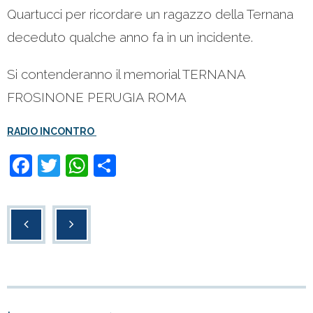
Quartucci per ricordare un ragazzo della Ternana
deceduto qualche anno fa in un incidente.
Si contenderanno il memorial TERNANA
FROSINONE PERUGIA ROMA
RADIO INCONTRO
F
T
W
C
a
wi
h
o
c
tt
at
n
e
er
s
di
b
A
vi
o
p
di
o
p