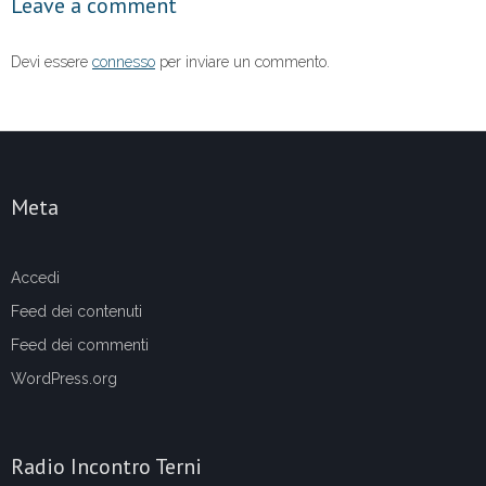
Leave a comment
k
Devi essere
connesso
per inviare un commento.
Meta
Accedi
Feed dei contenuti
Feed dei commenti
WordPress.org
Radio Incontro Terni