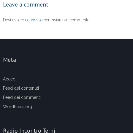
Leave a comment
k
Devi essere
connesso
per inviare un commento.
Meta
Accedi
Feed dei contenuti
Feed dei commenti
WordPress.org
Radio Incontro Terni