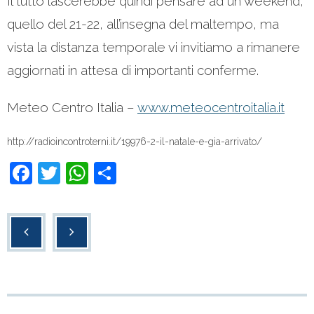
Il tutto lascerebbe quindi pensare ad un weekend,
quello del 21-22, all’insegna del maltempo, ma
vista la distanza temporale vi invitiamo a rimanere
aggiornati in attesa di importanti conferme.
Meteo Centro Italia –
www.meteocentroitalia.it
http://radioincontroterni.it/19976-2-il-natale-e-gia-arrivato/
F
T
W
C
a
wi
h
o
c
tt
at
n
e
er
s
di
b
A
vi
o
p
di
o
p