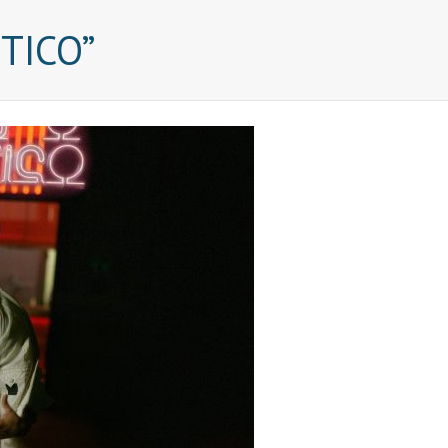
TICO”