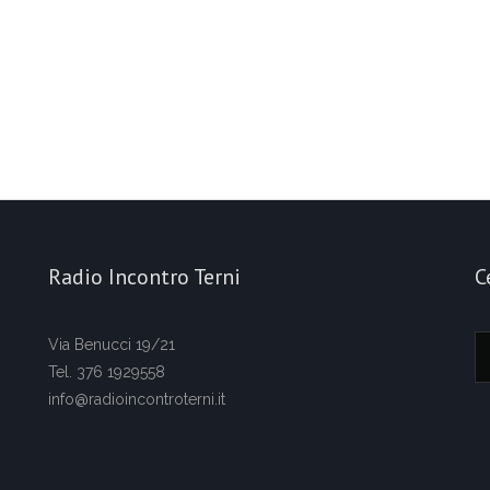
Radio Incontro Terni
C
Via Benucci 19/21
Tel. 376 1929558
info@radioincontroterni.it