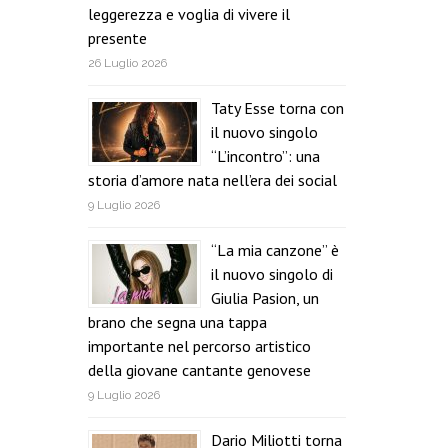
leggerezza e voglia di vivere il
presente
26 Luglio 2026
Taty Esse torna con
il nuovo singolo
“L’incontro”: una
storia d’amore nata nell’era dei social
9 Luglio 2026
“La mia canzone” è
il nuovo singolo di
Giulia Pasion, un
brano che segna una tappa
importante nel percorso artistico
della giovane cantante genovese
9 Luglio 2026
Dario Miliotti torna