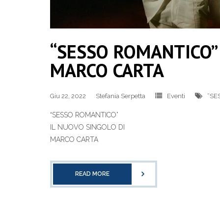
“SESSO ROMANTICO” 
MARCO CARTA
Giu 22, 2022
Stefania Serpetta
Eventi
“SE
“SESSO ROMANTICO”
IL NUOVO SINGOLO DI
MARCO CARTA
READ MORE