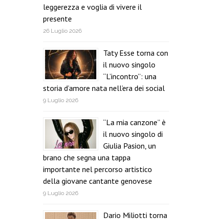
leggerezza e voglia di vivere il
presente
26 Luglio 2026
Taty Esse torna con
il nuovo singolo
“L’incontro”: una
storia d’amore nata nell’era dei social
9 Luglio 2026
“La mia canzone” è
il nuovo singolo di
Giulia Pasion, un
brano che segna una tappa
importante nel percorso artistico
della giovane cantante genovese
9 Luglio 2026
Dario Miliotti torna