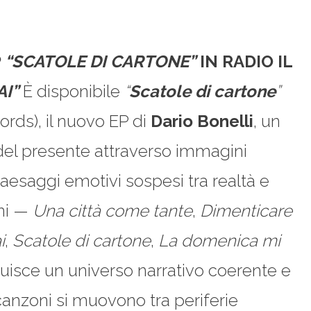
P
“SCATOLE DI CARTONE”
IN RADIO IL
I”
È disponibile
“
Scatole di cartone
”
rds), il nuovo EP di
Dario Bonelli
, un
 del presente attraverso immagini
 paesaggi emotivi sospesi tra realtà e
ni —
Una città come tante
,
Dimenticare
i
,
Scatole di cartone
,
La domenica mi
uisce un universo narrativo coerente e
nzoni si muovono tra periferie