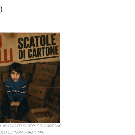
)
L NUOVO EP “SCATOLE DI CARTONE”
GOLO “LEI NON DORME MAI”