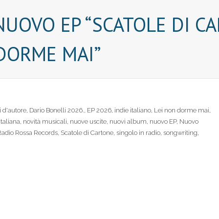
NUOVO EP “SCATOLE DI CA
 DORME MAI”
 d'autore
,
Dario Bonelli 2026.
,
EP 2026
,
indie italiano
,
Lei non dorme mai
,
taliana
,
novità musicali
,
nuove uscite
,
nuovi album
,
nuovo EP
,
Nuovo
Radio Rossa Records
,
Scatole di Cartone
,
singolo in radio
,
songwriting
,