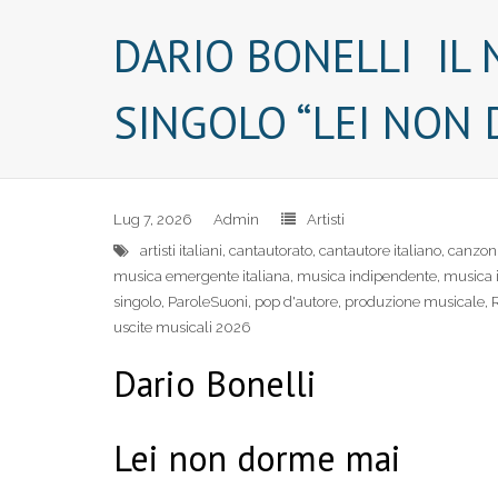
DARIO BONELLI IL 
SINGOLO “LEI NON
Lug 7, 2026
Admin
Artisti
artisti italiani
,
cantautorato
,
cantautore italiano
,
canzoni
musica emergente italiana
,
musica indipendente
,
musica i
singolo
,
ParoleSuoni
,
pop d'autore
,
produzione musicale
,
uscite musicali 2026
Dario Bonelli
Lei non dorme mai