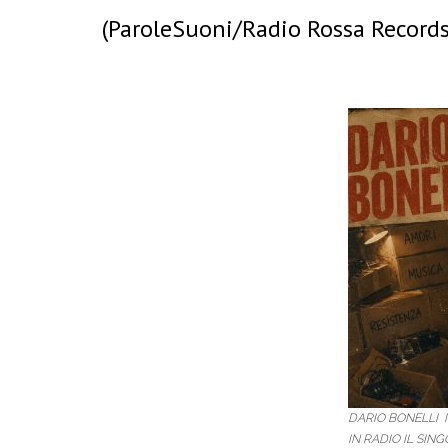
(ParoleSuoni/Radio Rossa Records
DARIO BONELLI I
IN RADIO IL SIN