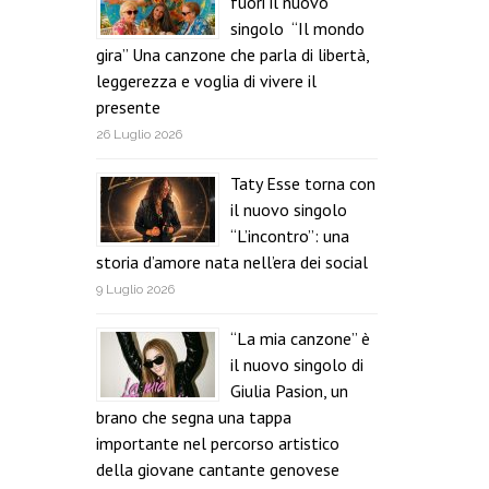
fuori il nuovo
singolo “Il mondo
gira” Una canzone che parla di libertà,
leggerezza e voglia di vivere il
presente
26 Luglio 2026
Taty Esse torna con
il nuovo singolo
“L’incontro”: una
storia d’amore nata nell’era dei social
9 Luglio 2026
“La mia canzone” è
il nuovo singolo di
Giulia Pasion, un
brano che segna una tappa
importante nel percorso artistico
della giovane cantante genovese