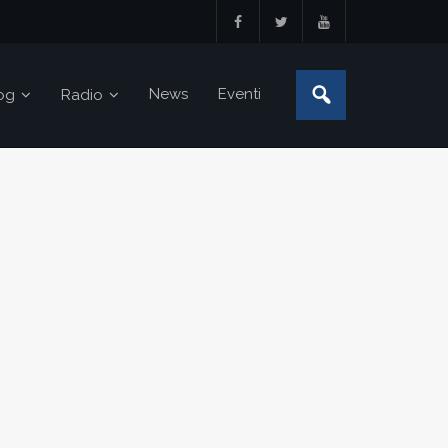
News
Eventi
og
Radio