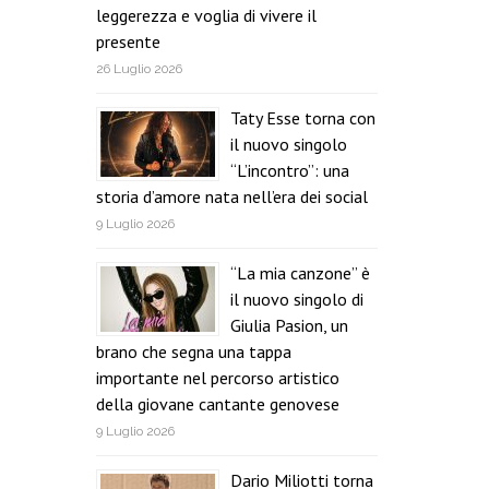
leggerezza e voglia di vivere il
presente
26 Luglio 2026
Taty Esse torna con
il nuovo singolo
“L’incontro”: una
storia d’amore nata nell’era dei social
9 Luglio 2026
“La mia canzone” è
il nuovo singolo di
Giulia Pasion, un
brano che segna una tappa
importante nel percorso artistico
della giovane cantante genovese
9 Luglio 2026
Dario Miliotti torna