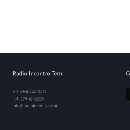
Radio Incontro Terni
C
Via Benucci 19/21
Tel. 376 1929558
info@radioincontroterni.it