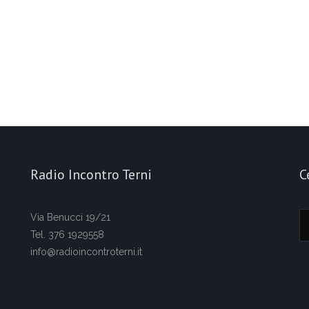
Radio Incontro Terni
C
Via Benucci 19/21
Tel. 376 1929558
info@radioincontroterni.it