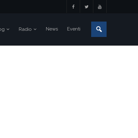
News
Eventi
og
Radio