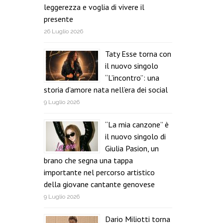
leggerezza e voglia di vivere il
presente
26 Luglio 2026
Taty Esse torna con
il nuovo singolo
“L’incontro”: una
storia d’amore nata nell’era dei social
9 Luglio 2026
“La mia canzone” è
il nuovo singolo di
Giulia Pasion, un
brano che segna una tappa
importante nel percorso artistico
della giovane cantante genovese
9 Luglio 2026
Dario Miliotti torna