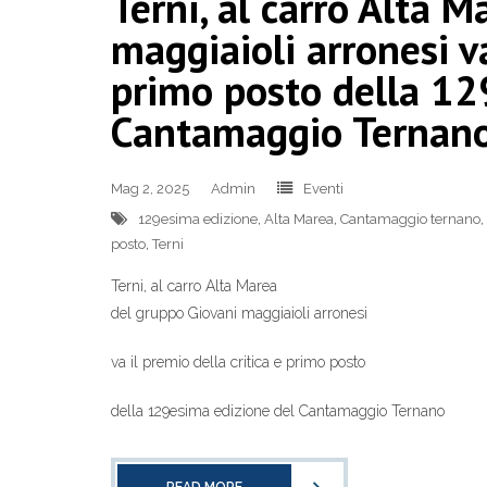
Terni, al carro Alta 
maggiaioli arronesi va
primo posto della 12
Cantamaggio Ternan
Mag 2, 2025
Admin
Eventi
129esima edizione
,
Alta Marea
,
Cantamaggio ternano
,
posto
,
Terni
Terni, al carro Alta Marea
del gruppo Giovani maggiaioli arronesi
va il premio della critica e primo posto
della 129esima edizione del Cantamaggio Ternano