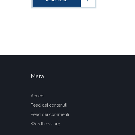
READ MORE
Meta
Accedi
Feed dei contenuti
Feed dei commenti
WordPress.org