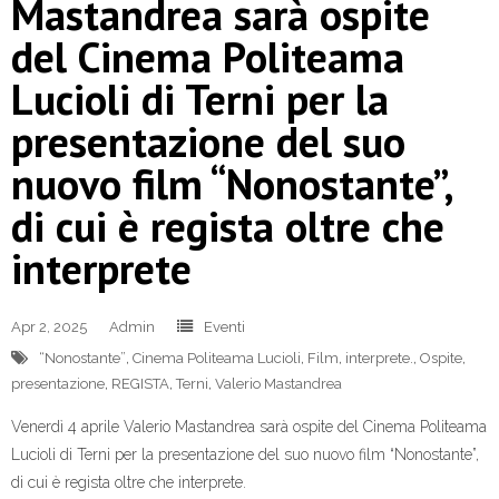
Mastandrea sarà ospite
del Cinema Politeama
Lucioli di Terni per la
presentazione del suo
nuovo film “Nonostante”,
di cui è regista oltre che
interprete
Apr 2, 2025
Admin
Eventi
“Nonostante”
,
Cinema Politeama Lucioli
,
Film
,
interprete.
,
Ospite
,
presentazione
,
REGISTA
,
Terni
,
Valerio Mastandrea
Venerdì 4 aprile Valerio Mastandrea sarà ospite del Cinema Politeama
Lucioli di Terni per la presentazione del suo nuovo film “Nonostante”,
di cui è regista oltre che interprete.