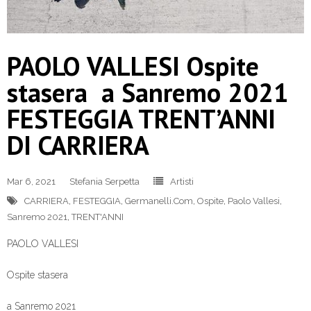
PAOLO VALLESI Ospite
stasera a Sanremo 2021
FESTEGGIA TRENT’ANNI
DI CARRIERA
Mar 6, 2021
Stefania Serpetta
Artisti
CARRIERA
,
FESTEGGIA
,
Germanelli.Com
,
Ospite
,
Paolo Vallesi
,
Sanremo 2021
,
TRENT'ANNI
PAOLO VALLESI
Ospite stasera
a Sanremo 2021