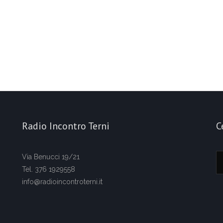
Radio Incontro Terni
C
Via Benucci 19/21
Tel. 376 1929558
info@radioincontroterni.it