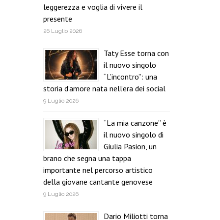
leggerezza e voglia di vivere il
presente
26 Luglio 2026
Taty Esse torna con
il nuovo singolo
“L’incontro”: una
storia d’amore nata nell’era dei social
9 Luglio 2026
“La mia canzone” è
il nuovo singolo di
Giulia Pasion, un
brano che segna una tappa
importante nel percorso artistico
della giovane cantante genovese
9 Luglio 2026
Dario Miliotti torna