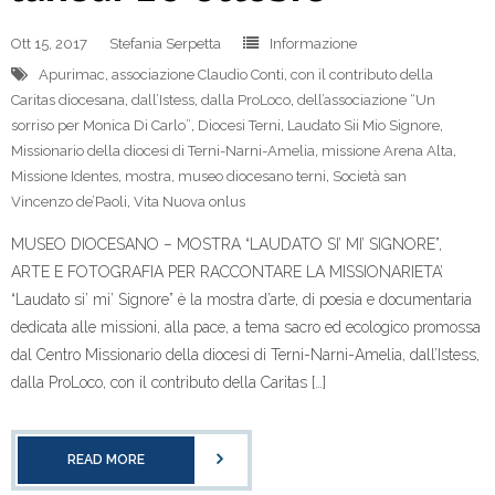
Ott 15, 2017
Stefania Serpetta
Informazione
Apurimac
,
associazione Claudio Conti
,
con il contributo della
Caritas diocesana
,
dall’Istess
,
dalla ProLoco
,
dell’associazione “Un
sorriso per Monica Di Carlo”
,
Diocesi Terni
,
Laudato Sii Mio Signore
,
Missionario della diocesi di Terni-Narni-Amelia
,
missione Arena Alta
,
Missione Identes
,
mostra
,
museo diocesano terni
,
Società san
Vincenzo de’Paoli
,
Vita Nuova onlus
MUSEO DIOCESANO – MOSTRA “LAUDATO SI’ MI’ SIGNORE”,
ARTE E FOTOGRAFIA PER RACCONTARE LA MISSIONARIETA’
“Laudato si’ mi’ Signore” è la mostra d’arte, di poesia e documentaria
dedicata alle missioni, alla pace, a tema sacro ed ecologico promossa
dal Centro Missionario della diocesi di Terni-Narni-Amelia, dall’Istess,
dalla ProLoco, con il contributo della Caritas […]
READ MORE